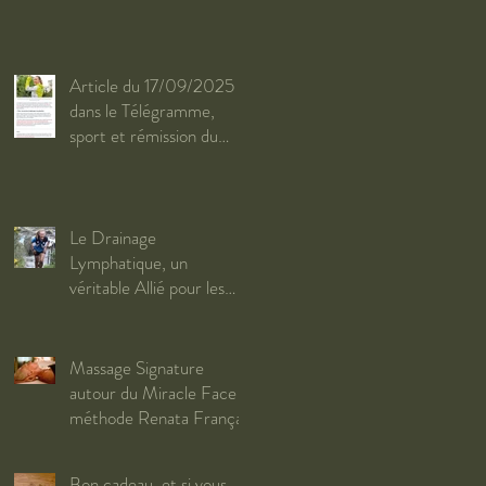
Article du 17/09/2025
dans le Télégramme,
sport et rémission du
cancer du sein
Le Drainage
Lymphatique, un
véritable Allié pour les
Sportifs
Massage Signature
autour du Miracle Face
méthode Renata França
Bon cadeau, et si vous