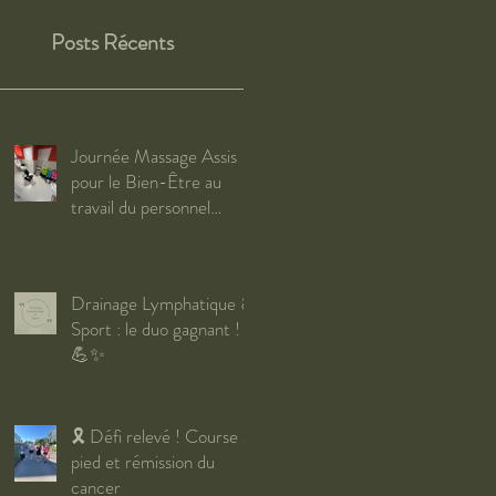
Posts Récents
Journée Massage Assis
pour le Bien-Être au
travail du personnel
soignant du CHRU de
Brest, Massage en
Entreprise
Drainage Lymphatique &
Sport : le duo gagnant !
💪✨
🎗️ Défi relevé ! Course à
pied et rémission du
cancer